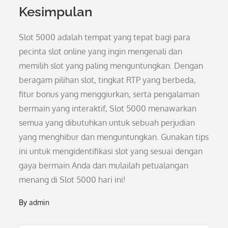
Kesimpulan
Slot 5000 adalah tempat yang tepat bagi para
pecinta slot online yang ingin mengenali dan
memilih slot yang paling menguntungkan. Dengan
beragam pilihan slot, tingkat RTP yang berbeda,
fitur bonus yang menggiurkan, serta pengalaman
bermain yang interaktif, Slot 5000 menawarkan
semua yang dibutuhkan untuk sebuah perjudian
yang menghibur dan menguntungkan. Gunakan tips
ini untuk mengidentifikasi slot yang sesuai dengan
gaya bermain Anda dan mulailah petualangan
menang di Slot 5000 hari ini!
By
admin