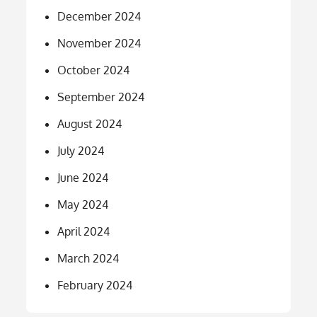
December 2024
November 2024
October 2024
September 2024
August 2024
July 2024
June 2024
May 2024
April 2024
March 2024
February 2024