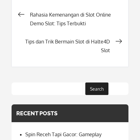
Post
Rahasia Kemenangan di Slot Online
Demo Slot: Tips Terbukti
navigation
Tips dan Trik Bermain Slot di Halte4D
Slot
Search
RECENT POSTS
Spin Receh Tapi Gacor: Gameplay