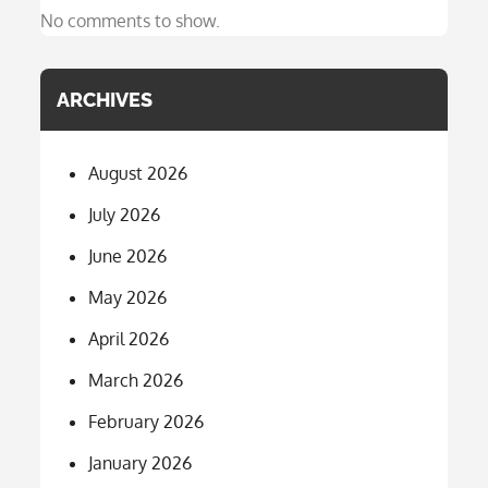
No comments to show.
ARCHIVES
August 2026
July 2026
June 2026
May 2026
April 2026
March 2026
February 2026
January 2026