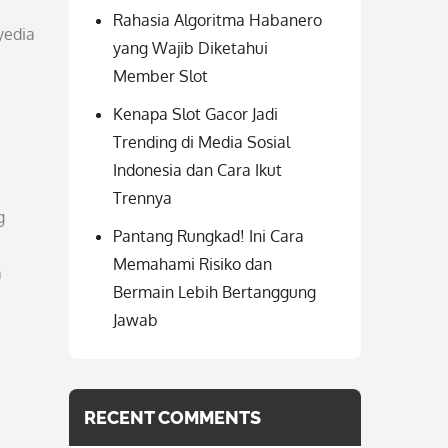
Rahasia Algoritma Habanero
yedia
yang Wajib Diketahui
Member Slot
Kenapa Slot Gacor Jadi
Trending di Media Sosial
Indonesia dan Cara Ikut
Trennya
g
Pantang Rungkad! Ini Cara
Memahami Risiko dan
a
Bermain Lebih Bertanggung
Jawab
RECENT COMMENTS