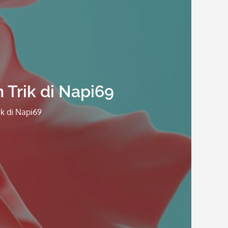
 Trik di Napi69
ik di Napi69