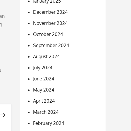
January 2025
December 2024
man
November 2024
g
October 2024
September 2024
August 2024
July 2024
e
June 2024
May 2024
April 2024
March 2024
February 2024