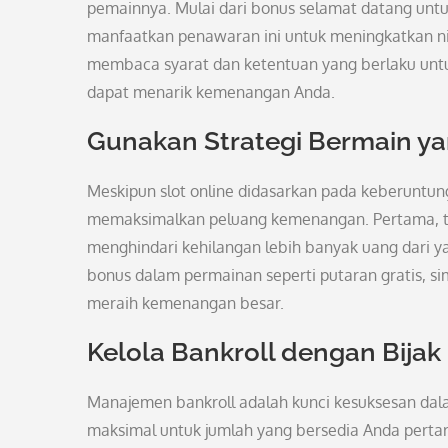
pemainnya. Mulai dari bonus selamat datang un
manfaatkan penawaran ini untuk meningkatkan nila
membaca syarat dan ketentuan yang berlaku untu
dapat menarik kemenangan Anda.
Gunakan Strategi Bermain yan
Meskipun slot online didasarkan pada keberuntun
memaksimalkan peluang kemenangan. Pertama, t
menghindari kehilangan lebih banyak uang dari ya
bonus dalam permainan seperti putaran gratis, 
meraih kemenangan besar.
Kelola Bankroll dengan Bijak
Manajemen bankroll adalah kunci kesuksesan dala
maksimal untuk jumlah yang bersedia Anda pertaru