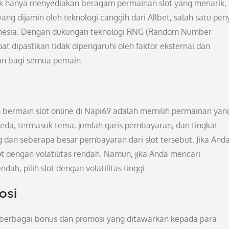
dak hanya menyediakan beragam permainan slot yang menarik,
g dijamin oleh teknologi canggih dari Allbet, salah satu pen
ndonesia. Dengan dukungan teknologi RNG (Random Number
at dipastikan tidak dipengaruhi oleh faktor eksternal dan
n bagi semua pemain.
bermain slot online di Napi69 adalah memilih permainan yan
rbeda, termasuk tema, jumlah garis pembayaran, dan tingkat
ng dan seberapa besar pembayaran dari slot tersebut. Jika And
lot dengan volatilitas rendah. Namun, jika Anda mencari
h, pilih slot dengan volatilitas tinggi.
osi
 berbagai bonus dan promosi yang ditawarkan kepada para