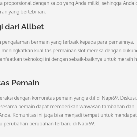
a proporsional dengan saldo yang Anda miliki, sehingga Anda 
an yang berlebihan.
 dari Allbet
 pengalaman bermain yang terbaik kepada para pemainnya,
n meningkatkan kualitas permainan slot mereka dengan duku
manfaatkan teknologi ini dengan sebaik-baiknya untuk meraih h
tas Pemain
eraksi dengan komunitas pemain yang aktif di Napi69. Diskusi,
an sesama pemain dapat memberikan wawasan tambahan dan
nda. Komunitas ini juga bisa menjadi tempat untuk mendapa
au perubahan-perubahan terbaru di Napi69.