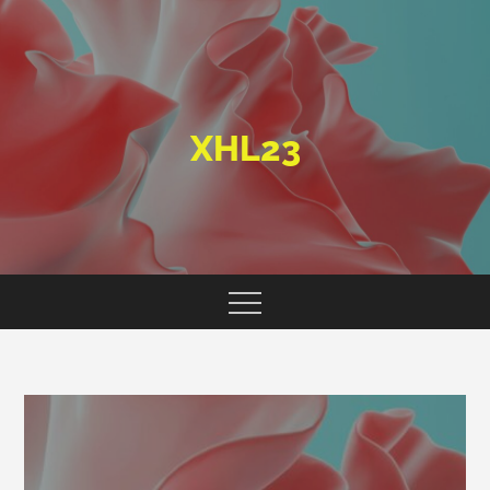
Skip
to
content
XHL23