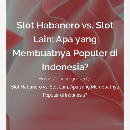
Slot Habanero vs. Slot
Lain: Apa yang
Membuatnya Populer di
Indonesia?
Home
Uncategorized
Slot Habanero vs. Slot Lain: Apa yang Membuatnya
Populer di Indonesia?