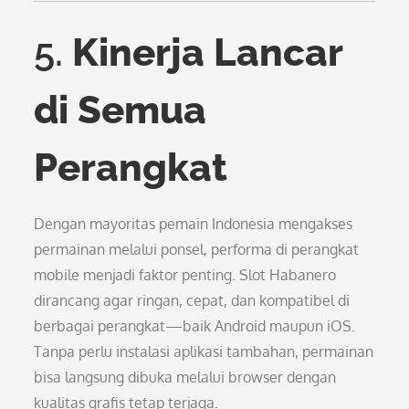
5.
Kinerja Lancar
di Semua
Perangkat
Dengan mayoritas pemain Indonesia mengakses
permainan melalui ponsel, performa di perangkat
mobile menjadi faktor penting. Slot Habanero
dirancang agar ringan, cepat, dan kompatibel di
berbagai perangkat—baik Android maupun iOS.
Tanpa perlu instalasi aplikasi tambahan, permainan
bisa langsung dibuka melalui browser dengan
kualitas grafis tetap terjaga.