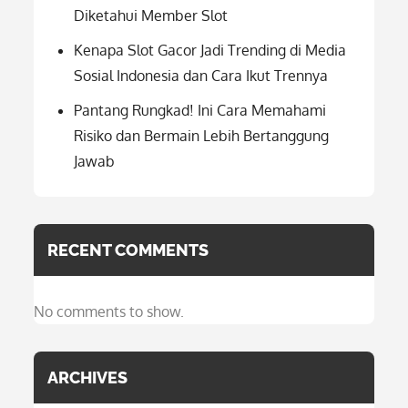
Diketahui Member Slot
Kenapa Slot Gacor Jadi Trending di Media
Sosial Indonesia dan Cara Ikut Trennya
Pantang Rungkad! Ini Cara Memahami
Risiko dan Bermain Lebih Bertanggung
Jawab
RECENT COMMENTS
No comments to show.
ARCHIVES