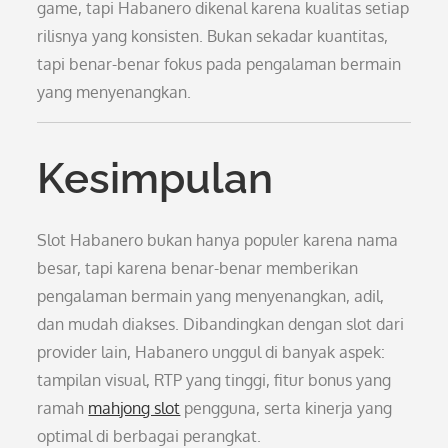
game, tapi Habanero dikenal karena kualitas setiap
rilisnya yang konsisten. Bukan sekadar kuantitas,
tapi benar-benar fokus pada pengalaman bermain
yang menyenangkan.
Kesimpulan
Slot Habanero bukan hanya populer karena nama
besar, tapi karena benar-benar memberikan
pengalaman bermain yang menyenangkan, adil,
dan mudah diakses. Dibandingkan dengan slot dari
provider lain, Habanero unggul di banyak aspek:
tampilan visual, RTP yang tinggi, fitur bonus yang
ramah
mahjong slot
pengguna, serta kinerja yang
optimal di berbagai perangkat.