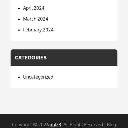
April 2024
March 2024
February 2024
CATEGORIES
Uncategorized
Copyright © 2026
xhl23
. All Rights Reserved | Blog