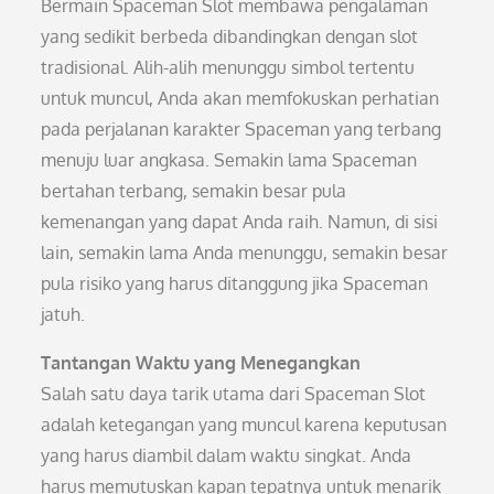
Bermain Spaceman Slot membawa pengalaman
yang sedikit berbeda dibandingkan dengan slot
tradisional. Alih-alih menunggu simbol tertentu
untuk muncul, Anda akan memfokuskan perhatian
pada perjalanan karakter Spaceman yang terbang
menuju luar angkasa. Semakin lama Spaceman
bertahan terbang, semakin besar pula
kemenangan yang dapat Anda raih. Namun, di sisi
lain, semakin lama Anda menunggu, semakin besar
pula risiko yang harus ditanggung jika Spaceman
jatuh.
Tantangan Waktu yang Menegangkan
Salah satu daya tarik utama dari Spaceman Slot
adalah ketegangan yang muncul karena keputusan
yang harus diambil dalam waktu singkat. Anda
harus memutuskan kapan tepatnya untuk menarik