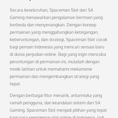
Secara keseluruhan, Spaceman Slot dari SA
Gaming menawarkan pengalaman bermain yang
berbeda dan menyenangkan. Dengan konsep
permainan yang menggabungkan ketegangan,
keberuntungan, dan strategi, Spaceman Slot cocok
bagi pemain Indonesia yang mencari sensasi baru
di dunia perjudian online. Bagi yang ingin mencoba
peruntungan di permainan ini, mulailah dengan
mode latihan untuk memahami mekanisme
permainan dan mengembangkan strategi yang
tepat.
Dengan berbagai fitur menarik, antarmuka yang
ramah pengguna, dan keandalan sistem dari SA
Gaming, Spaceman Slot menjadi pilihan yang tepat
bagi para penggemar slot online di Indonesia. Jadi,