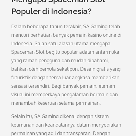
Populer di Indonesia?
Dalam beberapa tahun terakhir, SA Gaming telah
mencuri perhatian banyak pemain kasino online di
Indonesia. Salah satu alasan utama mengapa
Spaceman Slot begitu populer adalah antarmuka
yang ramah pengguna dan mudah dipahami,
bahkan oleh pemula sekalipun. Desain grafis yang
futuristik dengan tema luar angkasa memberikan
sensasi tersendiri. Bagi banyak pemain, elemen
visual ini memperkaya pengalaman bermain dan
menambah keseruan selama permainan.
Selain itu, SA Gaming dikenal dengan sistem
keamanan dan keandalannya dalam menyediakan
permainan yang adil dan transparan. Dengan