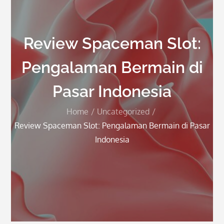
Review Spaceman Slot:
Pengalaman Bermain di
Pasar Indonesia
Home
Uncategorized
Review Spaceman Slot: Pengalaman Bermain di Pasar
Indonesia