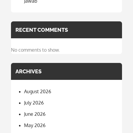
Jawab
RECENT COMMENTS
No comments to show.
ARCHIVES
August 2026
July 2026
June 2026
May 2026