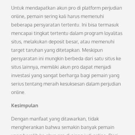
Untuk mendapatkan akun pro di platform perjudian
online, pemain sering kali harus memenuhi
beberapa persyaratan tertentu. Ini bisa termasuk
mencapai tingkat tertentu dalam program loyalitas
situs, melakukan deposit besar, atau memenuhi
target taruhan yang ditetapkan. Meskipun
persyaratan ini mungkin berbeda dari satu situs ke
situs lainnya, memiliki akun pro dapat menjadi
investasi yang sangat berharga bagi pemain yang
serius tentang meraih kesuksesan dalam perjudian
online.
Kesimpulan
Dengan manfaat yang ditawarkan, tidak
mengherankan bahwa semakin banyak pemain