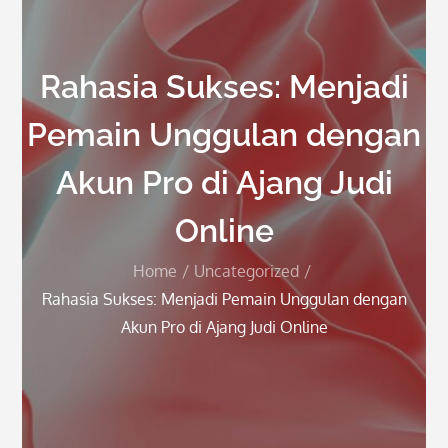
Rahasia Sukses: Menjadi
Pemain Unggulan dengan
Akun Pro di Ajang Judi
Online
Home
Uncategorized
Rahasia Sukses: Menjadi Pemain Unggulan dengan
Akun Pro di Ajang Judi Online