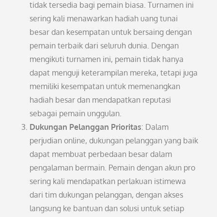
tidak tersedia bagi pemain biasa. Turnamen ini
sering kali menawarkan hadiah uang tunai
besar dan kesempatan untuk bersaing dengan
pemain terbaik dari seluruh dunia. Dengan
mengikuti turnamen ini, pemain tidak hanya
dapat menguji keterampilan mereka, tetapi juga
memiliki kesempatan untuk memenangkan
hadiah besar dan mendapatkan reputasi
sebagai pemain unggulan.
Dukungan Pelanggan Prioritas
: Dalam
perjudian online, dukungan pelanggan yang baik
dapat membuat perbedaan besar dalam
pengalaman bermain. Pemain dengan akun pro
sering kali mendapatkan perlakuan istimewa
dari tim dukungan pelanggan, dengan akses
langsung ke bantuan dan solusi untuk setiap