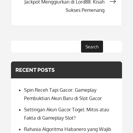
Jackpot Menggiurkan di Lord88: Kisah
Sukses Pemenang
Search
RECENT POSTS
Spin Receh Tapi Gacor: Gameplay
Pembuktian Akun Baru di Slot Gacor
Settingan Akun Gacor Togel: Mitos atau
Fakta di Gameplay Slot?
Rahasia Algoritma Habanero yang Wajib