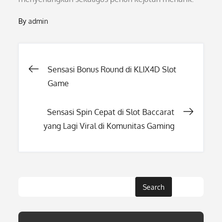
By
admin
Post
Sensasi Bonus Round di KLIX4D Slot
Game
navigation
Sensasi Spin Cepat di Slot Baccarat
yang Lagi Viral di Komunitas Gaming
Search