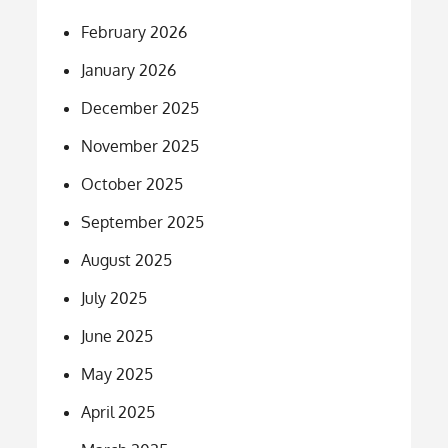
February 2026
January 2026
December 2025
November 2025
October 2025
September 2025
August 2025
July 2025
June 2025
May 2025
April 2025