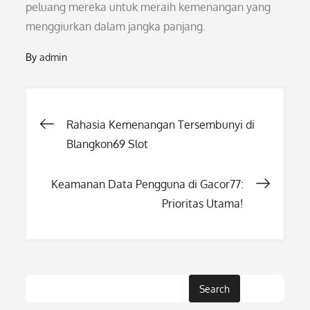
peluang mereka untuk meraih kemenangan yang
menggiurkan dalam jangka panjang.
By
admin
Post
Rahasia Kemenangan Tersembunyi di
Blangkon69 Slot
navigation
Keamanan Data Pengguna di Gacor77:
Prioritas Utama!
Search