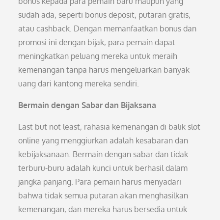
bonus kepada para pemain baru maupun yang
sudah ada, seperti bonus deposit, putaran gratis,
atau cashback. Dengan memanfaatkan bonus dan
promosi ini dengan bijak, para pemain dapat
meningkatkan peluang mereka untuk meraih
kemenangan tanpa harus mengeluarkan banyak
uang dari kantong mereka sendiri.
Bermain dengan Sabar dan Bijaksana
Last but not least, rahasia kemenangan di balik slot
online yang menggiurkan adalah kesabaran dan
kebijaksanaan. Bermain dengan sabar dan tidak
terburu-buru adalah kunci untuk berhasil dalam
jangka panjang. Para pemain harus menyadari
bahwa tidak semua putaran akan menghasilkan
kemenangan, dan mereka harus bersedia untuk