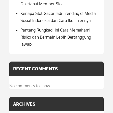
Diketahui Member Slot
Kenapa Slot Gacor Jadi Trending di Media
Sosial Indonesia dan Cara Ikut Trennya
Pantang Rungkad! Ini Cara Memahami
Risiko dan Bermain Lebih Bertanggung
Jawab
RECENT COMMENTS
No comments to show.
ARCHIVES