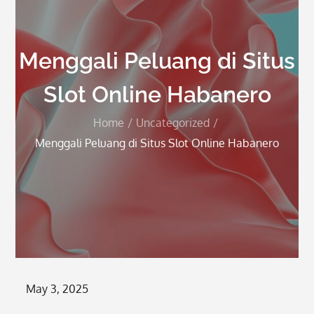
Menggali Peluang di Situs
Slot Online Habanero
Home
Uncategorized
Menggali Peluang di Situs Slot Online Habanero
Posted
May 3, 2025
on