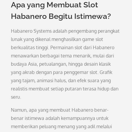
Apa yang Membuat Slot
Habanero Begitu Istimewa?
Habanero Systems adalah pengembang perangkat
lunak yang dikenal menghasilkan game slot
berkualitas tinggi. Permainan slot dari Habanero
menawarkan berbagai tema menarik, mulai dari
budaya Asia, petualangan, hingga desain klasik
yang akrab dengan para penggemar slot. Grafik
yang tajam, animasi halus, dan efek suara yang
realistis membuat setiap putaran terasa hidup dan
seru.
Namun, apa yang membuat Habanero benar-
benar istimewa adalah kemampuannya untuk
memberikan peluang menang yang adil melalui