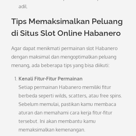
adil.
Tips Memaksimalkan Peluang
di Situs Slot Online Habanero
Agar dapat menikmati permainan slot Habanero
dengan maksimal dan mengoptimalkan peluang
menang, ada beberapa tips yang bisa diikuti:
Kenali Fitur-Fitur Permainan
Setiap permainan Habanero memiliki fitur
berbeda seperti wilds, scatters, atau free spins.
Sebelum memulai, pastikan kamu membaca
aturan dan memahami cara kerja fitur-fitur
tersebut. Ini akan membantu kamu
memaksimalkan kemenangan.