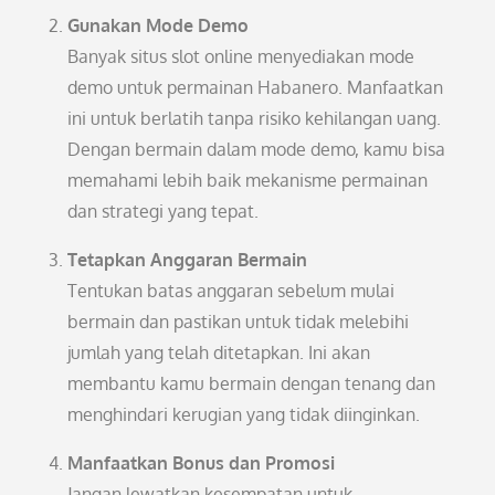
Gunakan Mode Demo
Banyak situs slot online menyediakan mode
demo untuk permainan Habanero. Manfaatkan
ini untuk berlatih tanpa risiko kehilangan uang.
Dengan bermain dalam mode demo, kamu bisa
memahami lebih baik mekanisme permainan
dan strategi yang tepat.
Tetapkan Anggaran Bermain
Tentukan batas anggaran sebelum mulai
bermain dan pastikan untuk tidak melebihi
jumlah yang telah ditetapkan. Ini akan
membantu kamu bermain dengan tenang dan
menghindari kerugian yang tidak diinginkan.
Manfaatkan Bonus dan Promosi
Jangan lewatkan kesempatan untuk