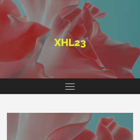
Skip
to
content
XHL23