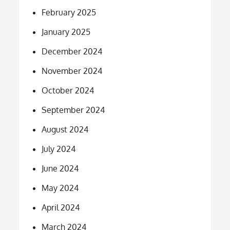
February 2025
January 2025
December 2024
November 2024
October 2024
September 2024
August 2024
July 2024
June 2024
May 2024
April 2024
March 2024