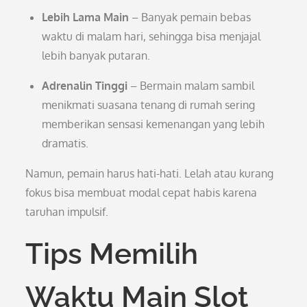
Lebih Lama Main
– Banyak pemain bebas
waktu di malam hari, sehingga bisa menjajal
lebih banyak putaran.
Adrenalin Tinggi
– Bermain malam sambil
menikmati suasana tenang di rumah sering
memberikan sensasi kemenangan yang lebih
dramatis.
Namun, pemain harus hati-hati. Lelah atau kurang
fokus bisa membuat modal cepat habis karena
taruhan impulsif.
Tips Memilih
Waktu Main Slot