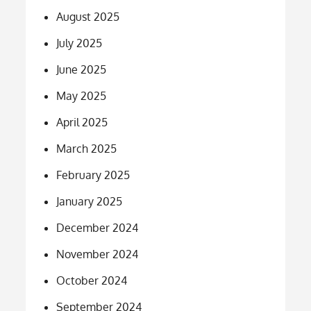
August 2025
July 2025
June 2025
May 2025
April 2025
March 2025
February 2025
January 2025
December 2024
November 2024
October 2024
September 2024