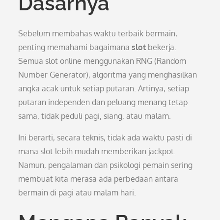
Dasarnya
Sebelum membahas waktu terbaik bermain,
penting memahami bagaimana
slot
bekerja.
Semua slot online menggunakan RNG (Random
Number Generator), algoritma yang menghasilkan
angka acak untuk setiap putaran. Artinya, setiap
putaran independen dan peluang menang tetap
sama, tidak peduli pagi, siang, atau malam.
Ini berarti, secara teknis, tidak ada waktu pasti di
mana slot lebih mudah memberikan jackpot.
Namun, pengalaman dan psikologi pemain sering
membuat kita merasa ada perbedaan antara
bermain di pagi atau malam hari.