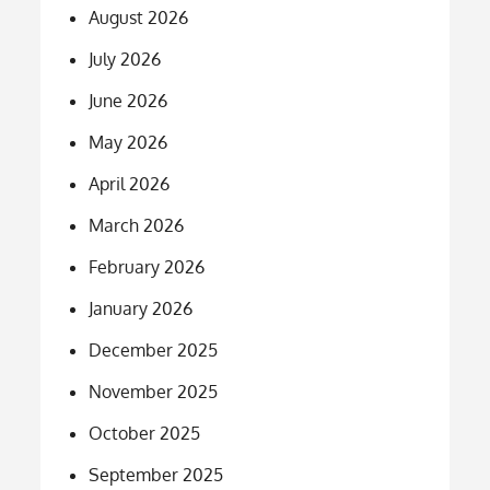
August 2026
July 2026
June 2026
May 2026
April 2026
March 2026
February 2026
January 2026
December 2025
November 2025
October 2025
September 2025