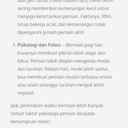
saat jam ramai (misal malam hari), mesin lebih
sering memberikan kemenangan kecil untuk
menjaga ketertarikan pemain. Faktanya, RNG
tetap bekerja acak, dan kemenangan tidak
dipengaruhi jumlah pemain aktif.
Psikologi dan Fokus
– Bermain pagi hari
biasanya membuat pikiran lebih segar dan
fokus. Pemain lebih disiplin mengelola modal
dan taruhan. Malam hari, meski lebih santai,
bisa membuat pemain mudah terbawa emosi
atau lelah sehingga taruhan menjadi lebih
impulsif.
Jadi, perbedaan waktu bermain lebih banyak
terkait faktor psikologis pemain daripada
kemampuan mesin.