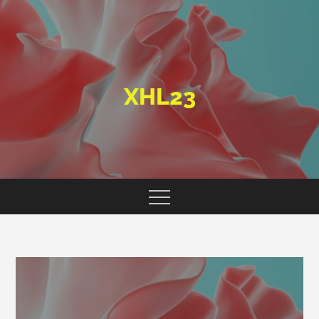
Skip
to
content
XHL23