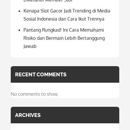
Kenapa Slot Gacor Jadi Trending di Media
Sosial Indonesia dan Cara Ikut Trennya
Pantang Rungkad! Ini Cara Memahami
Risiko dan Bermain Lebih Bertanggung
Jawab
RECENT COMMENTS
No comments to show.
ARCHIVES