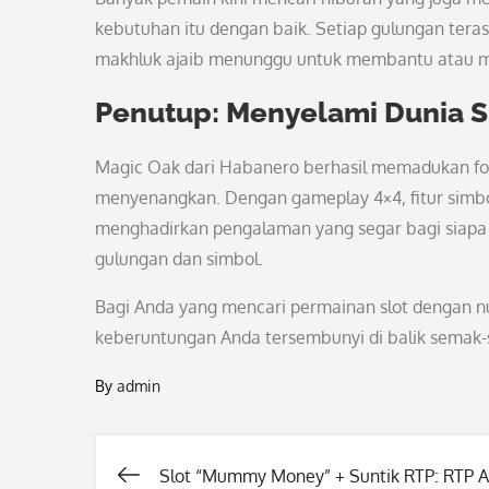
kebutuhan itu dengan baik. Setiap gulungan tera
makhluk ajaib menunggu untuk membantu atau m
Penutup: Menyelami Dunia Si
Magic Oak dari Habanero berhasil memadukan form
menyenangkan. Dengan gameplay 4×4, fitur simbol
menghadirkan pengalaman yang segar bagi siapa pu
gulungan dan simbol.
Bagi Anda yang mencari permainan slot dengan n
keberuntungan Anda tersembunyi di balik semak-s
By
admin
Slot “Mummy Money” + Suntik RTP: RTP 