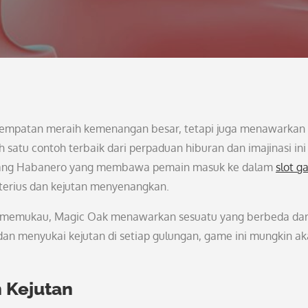
esempatan meraih kemenangan besar, tetapi juga menawarkan
 satu contoh terbaik dari perpaduan hiburan dan imajinasi ini
mbang Habanero yang membawa pemain masuk ke dalam
slot g
terius dan kejutan menyenangkan.
g memukau, Magic Oak menawarkan sesuatu yang berbeda dari
dan menyukai kejutan di setiap gulungan, game ini mungkin a
 Kejutan