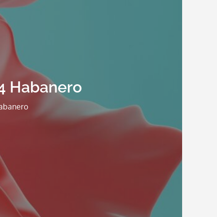
×4 Habanero
Habanero