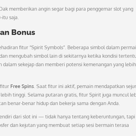
c Oak memberikan angin segar bagi para penggemar slot yang
itu saja.
utan Bonus
adiran fitur “Spirit Symbols”. Beberapa simbol dalam perma
dan mengubah simbol lain di sekitarnya ketika kondisi tertent
nan dalam sekejap dan memberi potensi kemenangan yang lebih
fitur
Free Spins
. Saat fitur ini aktif, pemain mendapatkan sej
ih tinggi. Selama putaran gratis, fitur Spirit juga muncul le
utan benar-benar hidup dan bekerja sama dengan Anda.
ndiri dari slot ini — tidak hanya tentang keberuntungan, tapi
r dan kejutan yang membuat setiap sesi bermain terasa