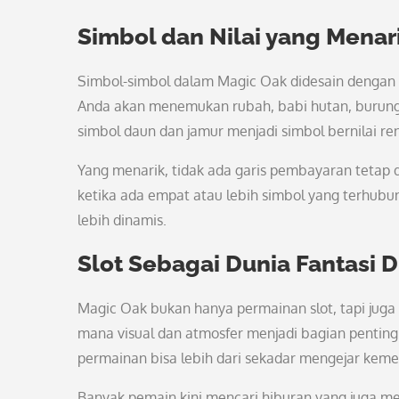
Simbol dan Nilai yang Menar
Simbol-simbol dalam Magic Oak didesain dengan
Anda akan menemukan rubah, babi hutan, burung ha
simbol daun dan jamur menjadi simbol bernilai re
Yang menarik, tidak ada garis pembayaran tetap 
ketika ada empat atau lebih simbol yang terhub
lebih dinamis.
Slot Sebagai Dunia Fantasi D
Magic Oak bukan hanya permainan slot, tapi juga
mana visual dan atmosfer menjadi bagian penting
permainan bisa lebih dari sekadar mengejar kem
Banyak pemain kini mencari hiburan yang juga 