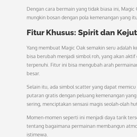
Dengan cara bermain yang tidak biasa ini, Magi
mungkin bosan dengan pola kemenangan yang itu-
Fitur Khusus: Spirit dan Kej
Yang membuat Magic Oak semakin seru adalah keh
bisa berubah menjadi simbol roh, yang akan aktif 
terpenuhi. Fitur ini bisa mengubah arah permai
besar.
Selain itu, ada simbol scatter yang dapat memicu 
putaran gratis dengan peluang kemenangan yang leb
sering, menciptakan sensasi magis seolah-olah h
Momen-momen seperti ini menjadi daya tarik terse
tentang bagaimana permainan membangun atmosfe
istimewa.