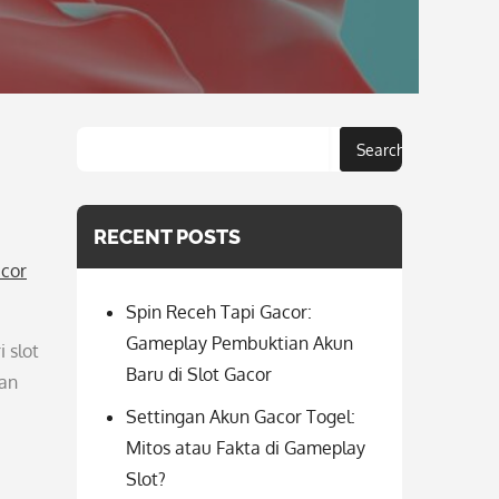
Search
RECENT POSTS
acor
Spin Receh Tapi Gacor:
Gameplay Pembuktian Akun
 slot
Baru di Slot Gacor
kan
Settingan Akun Gacor Togel:
Mitos atau Fakta di Gameplay
Slot?