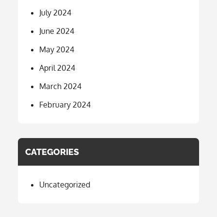
July 2024
June 2024
May 2024
April 2024
March 2024
February 2024
CATEGORIES
Uncategorized