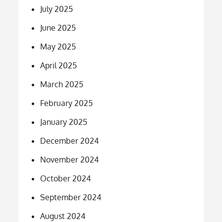
July 2025
June 2025
May 2025
April 2025
March 2025
February 2025
January 2025
December 2024
November 2024
October 2024
September 2024
August 2024