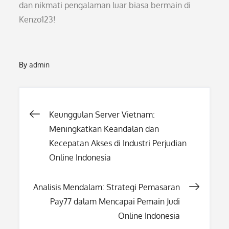
dan nikmati pengalaman luar biasa bermain di
Kenzo123!
By
admin
Post
Keunggulan Server Vietnam:
Meningkatkan Keandalan dan
navigation
Kecepatan Akses di Industri Perjudian
Online Indonesia
Analisis Mendalam: Strategi Pemasaran
Pay77 dalam Mencapai Pemain Judi
Online Indonesia