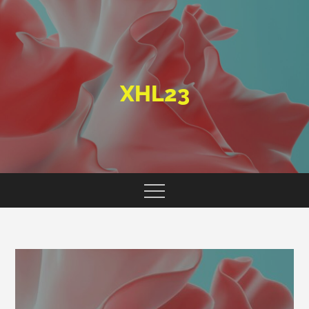
Skip
to
content
XHL23