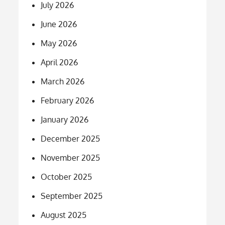
July 2026
June 2026
May 2026
April 2026
March 2026
February 2026
January 2026
December 2025
November 2025
October 2025
September 2025
August 2025