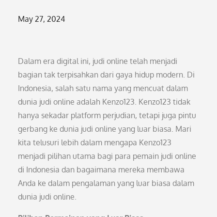
Posted
May 27, 2024
on
Dalam era digital ini, judi online telah menjadi
bagian tak terpisahkan dari gaya hidup modern. Di
Indonesia, salah satu nama yang mencuat dalam
dunia judi online adalah Kenzo123. Kenzo123 tidak
hanya sekadar platform perjudian, tetapi juga pintu
gerbang ke dunia judi online yang luar biasa. Mari
kita telusuri lebih dalam mengapa Kenzo123
menjadi pilihan utama bagi para pemain judi online
di Indonesia dan bagaimana mereka membawa
Anda ke dalam pengalaman yang luar biasa dalam
dunia judi online.