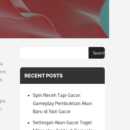
Search
da
orm
RECENT POSTS
n,
Spin Receh Tapi Gacor:
apa
Gameplay Pembuktian Akun
n
Baru di Slot Gacor
Settingan Akun Gacor Togel: