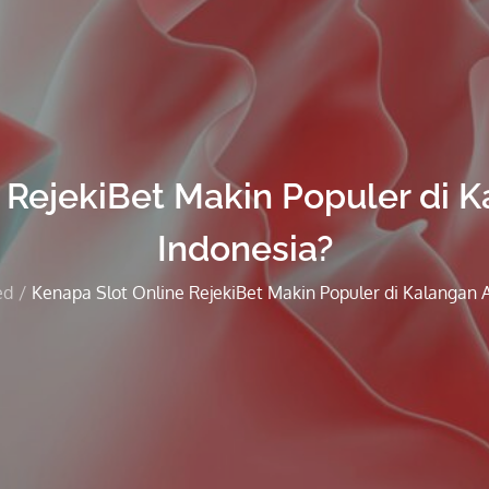
 RejekiBet Makin Populer di
Indonesia?
ed
Kenapa Slot Online RejekiBet Makin Populer di Kalangan