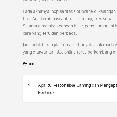
Pada akhirnya, popularitas slot online di kalanga
tiba. Ada kombinasi antara teknologi, tren sosia
Selama dimainkan dengan bijak, pengalaman ini b
cara yang seru dan berbeda.
Jadi, tidak heran jika semakin banyak anak mud
yang ditawarkan, slot online terus berkembang menj
By
admin
Apa Itu Responsible Gaming dan Mengap
Post
Penting?
navigation