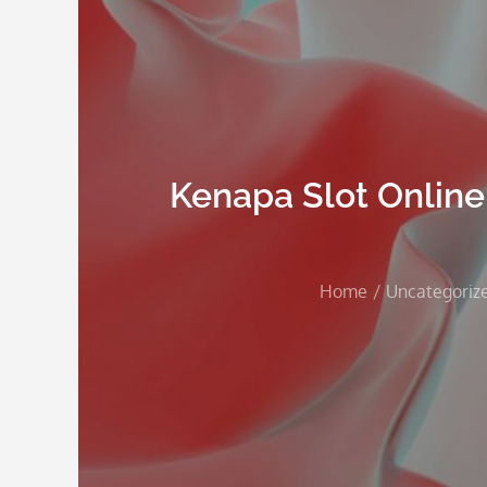
Kenapa Slot Online
Home
Uncategoriz