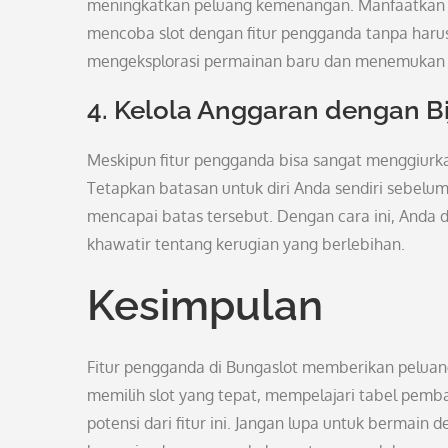
meningkatkan peluang kemenangan. Manfaatkan bo
mencoba slot dengan fitur pengganda tanpa haru
mengeksplorasi permainan baru dan menemukan
4. Kelola Anggaran dengan Bi
Meskipun fitur pengganda bisa sangat menggiurka
Tetapkan batasan untuk diri Anda sendiri sebelum
mencapai batas tersebut. Dengan cara ini, Anda 
khawatir tentang kerugian yang berlebihan.
Kesimpulan
Fitur pengganda di Bungaslot memberikan pelua
memilih slot yang tepat, mempelajari tabel pe
potensi dari fitur ini. Jangan lupa untuk bermai