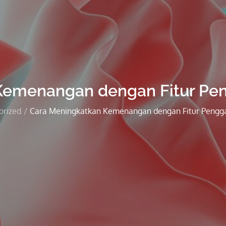
Kemenangan dengan Fitur Pen
orized
Cara Meningkatkan Kemenangan dengan Fitur Pengga