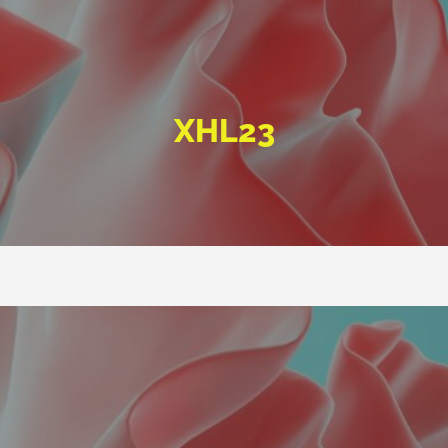
XHL23