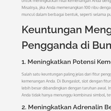
untuk meningkatkan nilai kemenangan Anda deng
Misalnya, jika Anda memenangkan 100 ribu dengan 
muncul dalam berbagai bentuk, seperti selama pu
Keuntungan Meng
Pengganda di Bun
1. Meningkatkan Potensi Ke
Salah satu keuntungan paling jelas dari fitur p
kemenangan Anda. Di Bungaslot, slot dengan fitur
lebih besar dibandingkan dengan taruhan awal. I
Anda tidak hanya menunggu kombinasi simbol, tet
2. Meningkatkan Adrenalin B