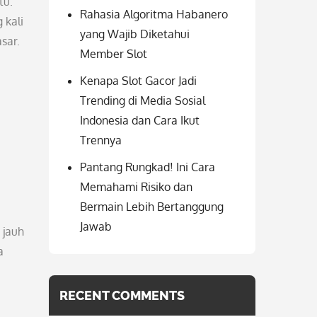
tu.
Rahasia Algoritma Habanero
 kali
yang Wajib Diketahui
sar.
Member Slot
Kenapa Slot Gacor Jadi
Trending di Media Sosial
Indonesia dan Cara Ikut
Trennya
Pantang Rungkad! Ini Cara
Memahami Risiko dan
Bermain Lebih Bertanggung
Jawab
 jauh
a
RECENT COMMENTS