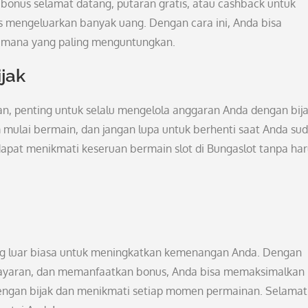
nus selamat datang, putaran gratis, atau cashback untuk
s mengeluarkan banyak uang. Dengan cara ini, Anda bisa
 mana yang paling menguntungkan.
jak
n, penting untuk selalu mengelola anggaran Anda dengan bija
 mulai bermain, dan jangan lupa untuk berhenti saat Anda su
dapat menikmati keseruan bermain slot di Bungaslot tanpa har
ng luar biasa untuk meningkatkan kemenangan Anda. Dengan
mbayaran, dan memanfaatkan bonus, Anda bisa memaksimalkan
n dengan bijak dan menikmati setiap momen permainan. Selamat