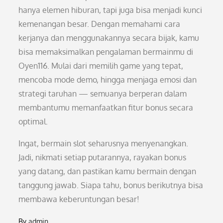
hanya elemen hiburan, tapi juga bisa menjadi kunci
kemenangan besar. Dengan memahami cara
kerjanya dan menggunakannya secara bijak, kamu
bisa memaksimalkan pengalaman bermainmu di
Oyen116. Mulai dari memilih game yang tepat,
mencoba mode demo, hingga menjaga emosi dan
strategi taruhan — semuanya berperan dalam
membantumu memanfaatkan fitur bonus secara
optimal.
Ingat, bermain slot seharusnya menyenangkan.
Jadi, nikmati setiap putarannya, rayakan bonus
yang datang, dan pastikan kamu bermain dengan
tanggung jawab. Siapa tahu, bonus berikutnya bisa
membawa keberuntungan besar!
By
admin