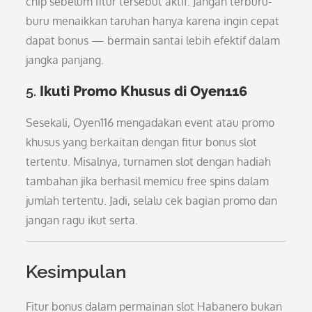
chip sebelum fitur tersebut aktif. Jangan terburu-
buru menaikkan taruhan hanya karena ingin cepat
dapat bonus — bermain santai lebih efektif dalam
jangka panjang.
5.
Ikuti Promo Khusus di Oyen116
Sesekali, Oyen116 mengadakan event atau promo
khusus yang berkaitan dengan fitur bonus slot
tertentu. Misalnya, turnamen slot dengan hadiah
tambahan jika berhasil memicu free spins dalam
jumlah tertentu. Jadi, selalu cek bagian promo dan
jangan ragu ikut serta.
Kesimpulan
Fitur bonus dalam permainan slot Habanero bukan