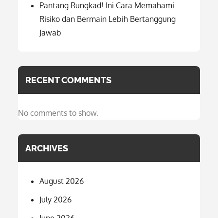
Pantang Rungkad! Ini Cara Memahami
Risiko dan Bermain Lebih Bertanggung
Jawab
RECENT COMMENTS
No comments to show.
ARCHIVES
August 2026
July 2026
June 2026