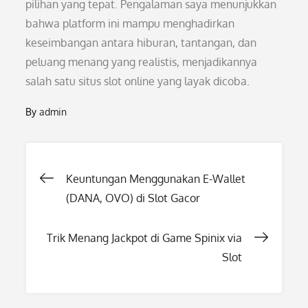
pilihan yang tepat. Pengalaman saya menunjukkan
bahwa platform ini mampu menghadirkan
keseimbangan antara hiburan, tantangan, dan
peluang menang yang realistis, menjadikannya
salah satu situs slot online yang layak dicoba.
By
admin
Post
Keuntungan Menggunakan E-Wallet
(DANA, OVO) di Slot Gacor
navigation
Trik Menang Jackpot di Game Spinix via
Slot