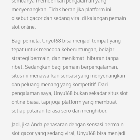
semuanya memberikan pengalaman yang
menyenangkan. Tidak heran jika platform ini
disebut gacor dan sedang viral di kalangan pemain
slot online.
Bagi pemula, Unyu168 bisa menjadi tempat yang
tepat untuk mencoba keberuntungan, belajar
strategi bermain, dan menikmati hiburan tanpa
ribet. Sedangkan bagi pemain berpengalaman,
situs ini menawarkan sensasi yang menyenangkan
dan peluang menang yang kompetitif. Dari
pengalaman saya, Unyu168 bukan sekadar situs slot
online biasa, tapi juga platform yang membuat
setiap putaran terasa seru dan menghibur.
Jadi, jika Anda penasaran dengan sensasi bermain
slot gacor yang sedang viral, Unyu168 bisa menjadi