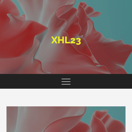
Skip
to
content
XHL23