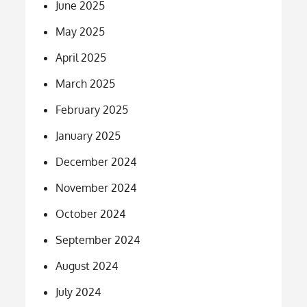
June 2025
May 2025
April 2025
March 2025
February 2025
January 2025
December 2024
November 2024
October 2024
September 2024
August 2024
July 2024